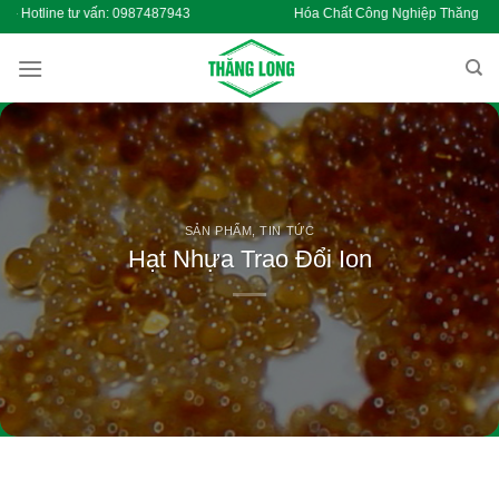
Chuyển
otline tư vấn: 0987487943 Hóa Chất Công Nghiệp Thăng Long - H
đến
nội
dung
SẢN PHẨM
,
TIN TỨC
Hạt Nhựa Trao Đổi Ion