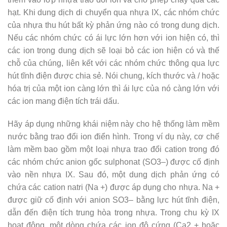
hạt. Khi dung dịch di chuyển qua nhựa IX, các nhóm chức
của nhựa thu hút bất kỳ phản ứng nào có trong dung dịch.
Nếu các nhóm chức có ái lực lớn hơn với ion hiện có, thì
các ion trong dung dịch sẽ loại bỏ các ion hiện có và thế
chỗ của chúng, liên kết với các nhóm chức thông qua lực
hút tĩnh điện được chia sẻ. Nói chung, kích thước và / hoặc
hóa trị của một ion càng lớn thì ái lực của nó càng lớn với
các ion mang điện tích trái dấu.
Hãy áp dụng những khái niệm này cho hệ thống làm mềm
nước bằng trao đổi ion điển hình. Trong ví dụ này, cơ chế
làm mềm bao gồm một loại nhựa trao đổi cation trong đó
các nhóm chức anion gốc sulphonat (SO3–) được cố định
vào nền nhựa IX. Sau đó, một dung dịch phản ứng có
chứa các cation natri (Na +) được áp dụng cho nhựa. Na +
được giữ cố định với anion SO3– bằng lực hút tĩnh điện,
dẫn đến điện tích trung hòa trong nhựa. Trong chu kỳ IX
hoạt động, một dòng chứa các ion độ cứng (Ca2 + hoặc