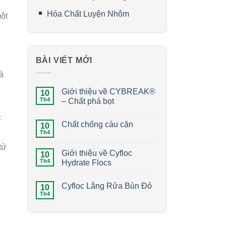
Hóa Chất Luyện Nhôm
ột
BÀI VIẾT MỚI
à
Giới thiệu về CYBREAK®
10
Th4
– Chất phá bọt
c
Chất chống cáu cặn
10
Th4
tử
Giới thiệu về Cyfloc
10
Th4
Hydrate Flocs
Cyfloc Lắng Rửa Bùn Đỏ
10
Th4