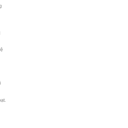
g
c
vệ
i
ạt.