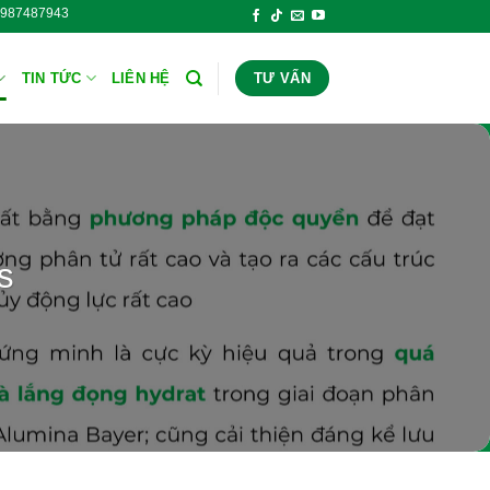
 vấn: 0987487943 Hóa Chất Công Nghiệp Thăng Long - Hotline tư
TIN TỨC
LIÊN HỆ
TƯ VẤN
s