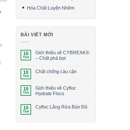
Hóa Chất Luyện Nhôm
a
BÀI VIẾT MỚI
h
Giới thiệu về CYBREAK®
10
Th4
– Chất phá bọt
c
Chất chống cáu cặn
10
Th4
Giới thiệu về Cyfloc
10
Th4
Hydrate Flocs
Cyfloc Lắng Rửa Bùn Đỏ
10
Th4