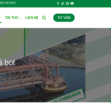
ấn: 0987487943 Hóa Chất Công Nghiệp Thăng Long - Hotline tư 
TIN TỨC
LIÊN HỆ
TƯ VẤN
 bọt