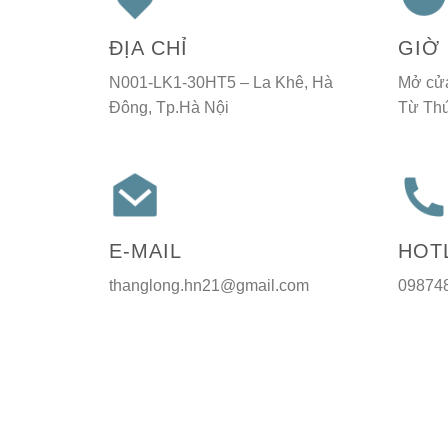
ĐỊA CHỈ
GIỜ
N001-LK1-30HT5 – La Khê, Hà
Mở cử
Đông, Tp.Hà Nội
Từ Thư
E-MAIL
HOT
thanglong.hn21@gmail.com
09874