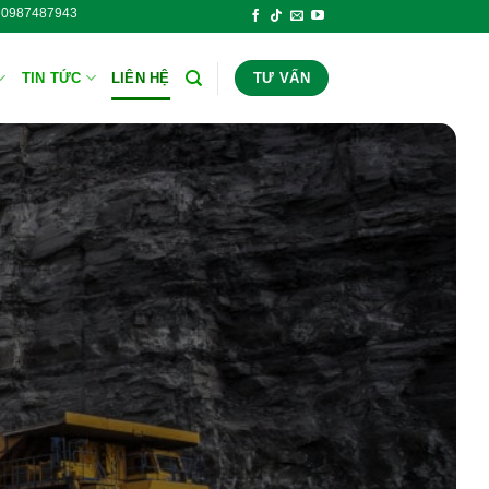
ấn: 0987487943 Hóa Chất Công Nghiệp Thăng Long - Hotline tư 
TIN TỨC
LIÊN HỆ
TƯ VẤN