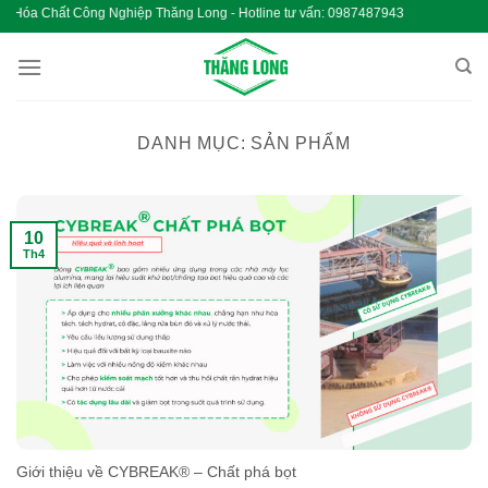
Chuyển
 Chất Công Nghiệp Thăng Long - Hotline tư vấn: 0987487943 Hóa
đến
nội
dung
DANH MỤC:
SẢN PHẨM
10
Th4
Giới thiệu về CYBREAK® – Chất phá bọt