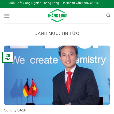
Chuyển
óa Chất Công Nghiệp Thăng Long - Hotline tư vấn: 0987487943 
đến
nội
dung
DANH MỤC:
TIN TỨC
28
Th3
Công ty BASF