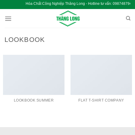
Chuyển
Hóa Chất Công Nghiệp Thăng Long - Hotline tư vấn:
đến
nội
dung
LOOKBOOK
LOOKBOOK SUMMER
FLAT T-SHIRT COMPANY