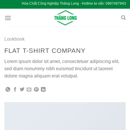
Chuyển
Hóa Chất Công Nghiệp Thăng Long - Hotline tư vấn: 
đến
nội
dung
Lookbook
FLAT T-SHIRT COMPANY
Lorem ipsum dolor sit amet, consectetuer adipiscing elit,
sed diam nonummy nibh euismod tincidunt ut laoreet
dolore magna aliquam erat volutpat.