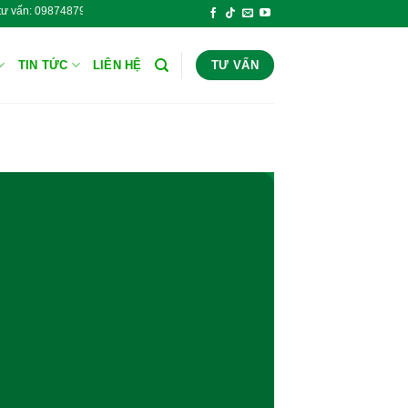
line tư vấn: 0987487943 Hóa Chất Công Nghiệp Thăng Long - Ho
TIN TỨC
LIÊN HỆ
TƯ VẤN