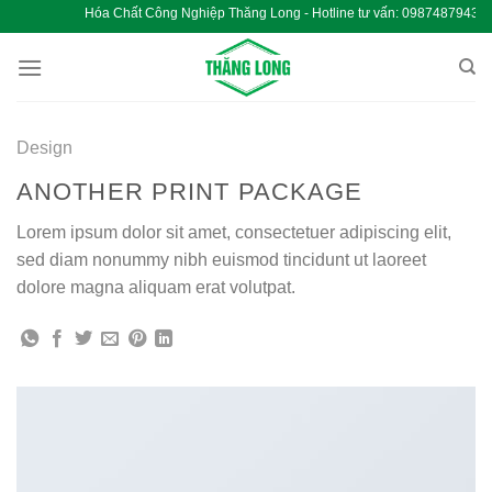
Chuyển
Hóa Chất Công Nghiệp Thăng Long - Hotline tư vấn: 
đến
nội
dung
Design
ANOTHER PRINT PACKAGE
Lorem ipsum dolor sit amet, consectetuer adipiscing elit,
sed diam nonummy nibh euismod tincidunt ut laoreet
dolore magna aliquam erat volutpat.