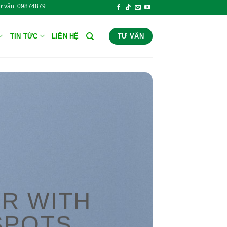
ine tư vấn: 0987487943 Hóa Chất Công Nghiệp Thăng Long - Hot
TIN TỨC
LIÊN HỆ
TƯ VẤN
R WITH
SPOTS