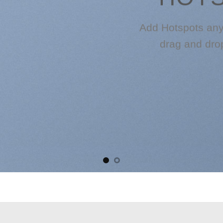
Add Hotspots any
drag and dro