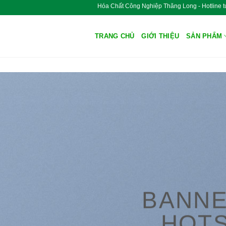
Hóa Chất Công Nghiệp Thăng Long - Hotl
TRANG CHỦ
GIỚI THIỆU
SẢN PHẨM
BANNE
HOT